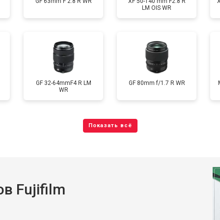
GF 63mm F 2.8 R WR
XF 50-140 mm F2.8 R
LM OIS WR
GF 32-64mmF4 R LM
GF 80mm f/1.7 R WR
WR
 Fujifilm