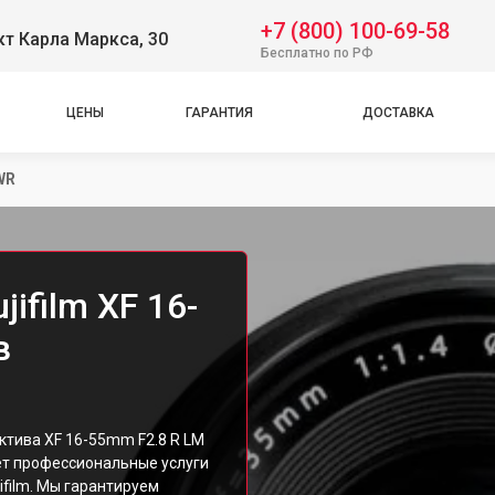
+7 (800) 100-69-58
т Карла Маркса, 30
Бесплатно по РФ
ЦЕНЫ
ГАРАНТИЯ
ДОСТАВКА
WR
ifilm XF 16-
в
ктива XF 16-55mm F2.8 R LM
ет профессиональные услуги
ifilm. Мы гарантируем