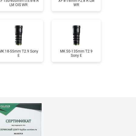
XF 150-600mm f/5.6-8 R
XF 8-16mm F2.8 R LM
LM OIS WR
WR
MK 18-55mm T2.9 Sony
MK 50-135mm T2.9
E
Sony E