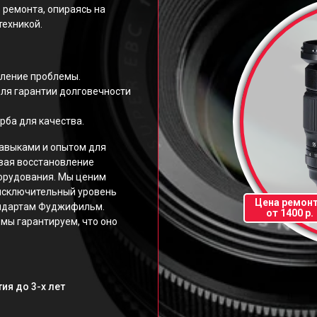
 ремонта, опираясь на
техникой.
еление проблемы.
ля гарантии долговечности
рба для качества.
авыками и опытом для
вая восстановление
орудования. Мы ценим
исключительный уровень
Цена ремон
андартам Фуджифильм.
от 1400 р.
мы гарантируем, что оно
ия до 3-х лет