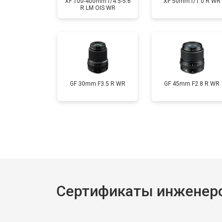
XF 100-400mm f/4.5-5.6
XF 50mm f/1.0 R WR
R LM OIS WR
GF 30mm F3.5 R WR
GF 45mm F2.8 R WR
Сертификаты инженеров