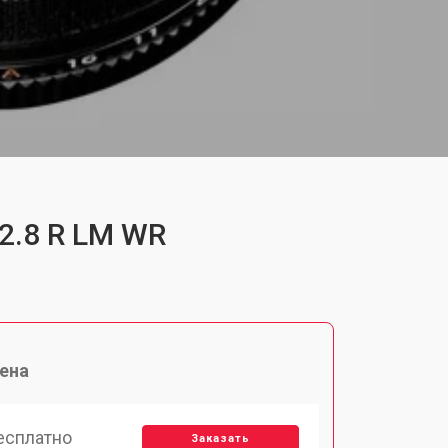
F2.8 R LM WR
ена
есплатно
Заказать