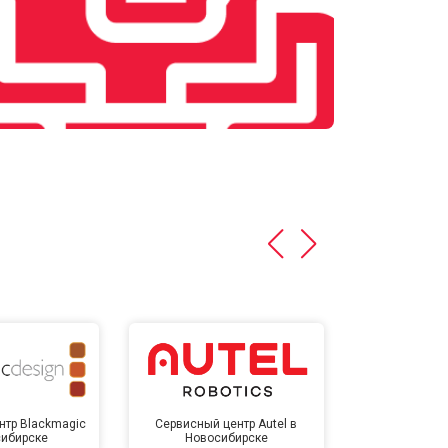
нтр Blackmagic
Сервисный центр Autel в
Сервисный 
сибирске
Новосибирске
Новос