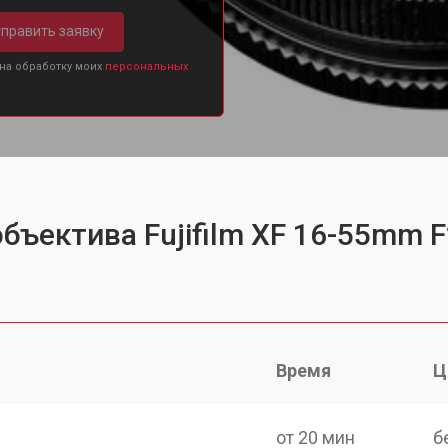
править заявку
 на обработку моих
персональных
бъектива Fujifilm XF 16-55mm 
Время
Ц
от 20 мин
б