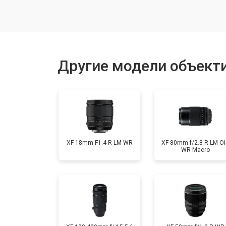
Чистка от пыли
Юстировка
Другие модели объектив
Замена байонета
Ремонт шлейфа оптического стаби
XF 18mm F1.4 R LM WR
XF 80mm f/2.8 R LM OI
WR Macro