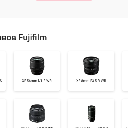
от 50 мин
о
от 80 мин
о
ов Fujifilm
от 40 мин
о
лизатора
от 80 мин
о
S
XF 56mm f/1.2 WR
XF 8mm F3.5 R WR